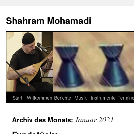
Zum
Inhalt
Shahram Mohamadi
springen
Start
Willkommen
Berichte
Musik
Instrumente
Termin
Januar 2021
Archiv des Monats: