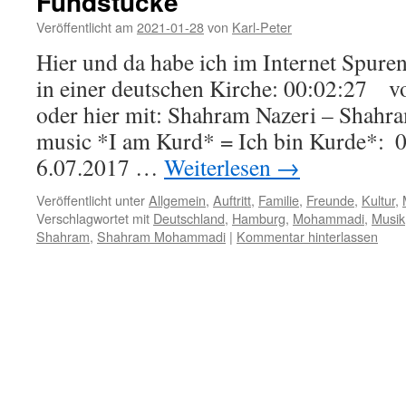
Fundstücke
Veröffentlicht am
2021-01-28
von
Karl-Peter
Hier und da habe ich im Internet Spuren 
in einer deutschen Kirche: 00:02:2
oder hier mit: Shahram Nazeri – Sha
music *I am Kurd* = Ich bin Kurde*
6.07.2017 …
Weiterlesen
→
Veröffentlicht unter
Allgemein
,
Auftritt
,
Familie
,
Freunde
,
Kultur
,
Verschlagwortet mit
Deutschland
,
Hamburg
,
Mohammadi
,
Musik
Shahram
,
Shahram Mohammadi
|
Kommentar hinterlassen