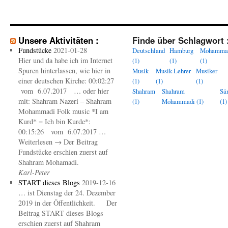
Unsere Aktivitäten :
Finde über Schlagwort 
Fundstücke
2021-01-28
Deutschland
Hamburg
Mohamma
Hier und da habe ich im Internet
(1)
(1)
(1)
Spuren hinterlassen, wie hier in
Musik
Musik-Lehrer
Musiker
einer deutschen Kirche: 00:02:27
(1)
(1)
(1)
vom 6.07.2017 … oder hier
Shahram
Shahram
Sä
mit: Shahram Nazeri – Shahram
(1)
Mohammadi
(1)
(1)
Mohammadi Folk music *I am
Kurd* = Ich bin Kurde*:
00:15:26 vom 6.07.2017 …
Weiterlesen → Der Beitrag
Fundstücke erschien zuerst auf
Shahram Mohamadi.
Karl-Peter
START dieses Blogs
2019-12-16
… ist Dienstag der 24. Dezember
2019 in der Öffentlichkeit. Der
Beitrag START dieses Blogs
erschien zuerst auf Shahram